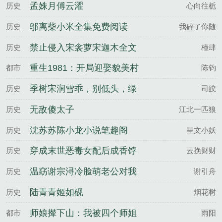
孟姝月傅云濯
历史
心向往栀
邬离柴小米全集免费阅读
历史
我碎了你随
禁止侵入宋衾萝宋迦木全文
历史
橦肆
完整版
重生1981：开局迎娶貌美村
都市
陈钧
花
季树宋涧雪乖，别低头，绿
历史
司皎
帽会掉百度云
无敌傻太子
历史
江北一匹狼
沈苏苏陈小龙小说笔趣阁
历史
星文小妖
穿成末世恶毒女配后成香饽
历史
云挽财财
饽了姜云檀沈鹤归全文完整
温窈谢宗浔冷脸萌老公对我
历史
谢引舟
版
强制爱夜夜失控百度云
陆青青姬如砚
历史
烟花树
师娘撵下山：我被四个师姐
都市
雨阳