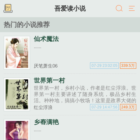
吾爱读小说
热门的小说推荐
仙术魔法
......
厌笔萧生06
07-29 23:02:05
339.5万
世界第一村
世界第一村，乡村小说，作者是红尘浮浪。世
界第一村主要讲述了随身系统，极品乡村生
活。种种地，搞搞小牧场！这里是政界大佬的
养老之地，这里是当红明星的度假之地，这里
红尘浮浪
07-29 14:47:56
249.3万
是国内外著名的影视基地，这里还是世界级野
生动物保护区。…......
乡舂满艳
......