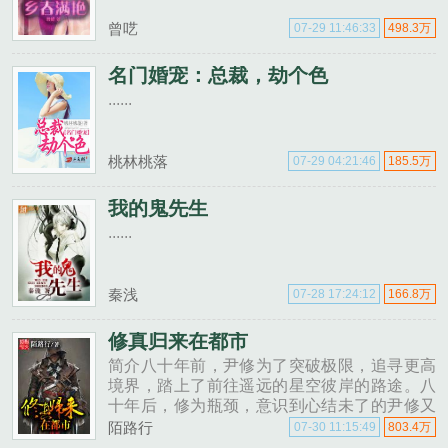
曾呓
07-29 11:46:33
498.3万
名门婚宠：总裁，劫个色
......
桃林桃落
07-29 04:21:46
185.5万
我的鬼先生
......
秦浅
07-28 17:24:12
166.8万
修真归来在都市
简介八十年前，尹修为了突破极限，追寻更高
境界，踏上了前往遥远的星空彼岸的路途。八
十年后，修为瓶颈，意识到心结未了的尹修又
从星空彼岸的修真界回到了地球。然而，八......
陌路行
07-30 11:15:49
803.4万