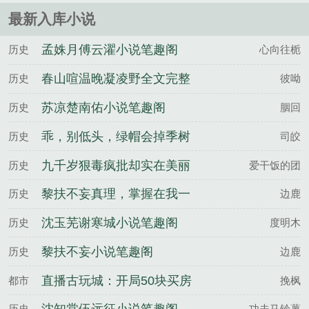
最新入库小说
孟姝月傅云濯小说笔趣阁
历史
心向往栀
春山喧温晚凝凌野全文完整
历史
彼呦
版
苏凉楚南佑小说笔趣阁
历史
胭回
乖，别低头，绿帽会掉季树
历史
司皎
宋涧雪全文完整版
九千岁狠毒疯批却实在美丽
历史
爱干饭的团
谢玉霍寒全文完整版
黎扶不妄真理，掌握在我一
历史
边鹿
剑之内百度云
沈玉芜谢寒城小说笔趣阁
历史
度明木
黎扶不妄小说笔趣阁
历史
边鹿
直播古玩城：开局50块买房
都市
挽枫
买车！
历史
功夫马铃薯