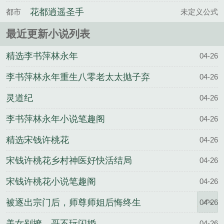
宠上天
花都逍遥圣手
都市
未定义公式
最近更新小说列表
精选李书萍林永年
04-26
李书萍林永年重生八零老太太抛子弃
04-26
女结局
灵道纪
04-26
李书萍林永年小说笔趣阁
04-26
精选宋钱许桃花
04-26
宋钱许桃花乡村神医好快活结局
04-26
宋钱许桃花小说笔趣阁
04-26
被逐出宗门后，师尊师姐后悔终生
04-26
美女别撩，哥不玩闪婚
04-26