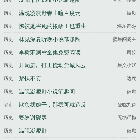
沈知棠伍远征小说笔趣阁
温晚凝凌野春山喧百度云
历史
彼呦
惊被她害死的摄政王也重生
历史
海东青dy
了沈柠谢临渊全文完整版
林见深夏听晚小说笔趣阁
历史
摘星阁阁主
季树宋涧雪全集免费阅读
历史
司皎
开局进厂打工搅动莞城风云
历史
星文小妖
沈苏苏陈小龙全文完整版
黎扶不妄
历史
边鹿
温晚凝凌野小说笔趣阁
历史
彼呦
欺负我娘子，那我可就造反
都市
登临九霄
了
姜岁谢砚寒
历史
无糖话梅
温晚凝凌野
历史
彼呦