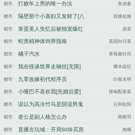
打败年上男的唯一办法
都市
鱼游春
隔壁那个小寡妇又发财了[八
都市
容姝姑娘
零]
笨蛋美人失忆后被独宠爆红
都市
游衷
[娱乐圈]
蛇类精神体饲养指南
都市
英国向日葵
橘子汽水
都市
草莓酱吐司
我在怪谈世界走钢丝[无限]
都市
卿本疏狂
九零改嫁初代程序员
都市
白夜未明
小哑巴不喜欢我[先婚后爱]
都市
辣锅配香菜
误以为高冷竹马是阴湿男鬼
都市
云和松阳
老公是副人格怎么办
都市
闻稚羽
直播古玩城：开局50块买房
都市
挽枫