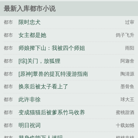
最新入库都市小说
限时忠犬
都市
过审
女主都是她
都市
鸽子飞升
师娘撵下山：我被四个师姐
都市
雨阳
宠上天
[综]关门，放狐狸
都市
阿迦舍
[原神]蕈兽的提瓦特漫游指南
都市
陶清源
换亲后被太子看上了
都市
墨骨鱼
此许非徐
都市
球大王
变成猫猫后被爹系竹马收养
都市
蜜桃甜酒
了
明日祝词
都市
十载如憾
都市
棉桃非桃