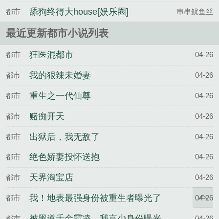
买车！
舔狗终得大house[娱乐圈]
都市
串串鱿鱼丝
最近更新都市小说列表
狂医混都市
都市
04-26
我的狠辣未婚妻
都市
04-26
重生之一代仙尊
都市
04-26
赌痴开天
都市
04-26
出狱后，我无敌了
都市
04-26
绝色娇妻投怀送抱
都市
04-26
天界淘宝店
都市
04-26
我！地表最强身份被重生者曝光了
都市
04-26
被黑道千金霸凌，我京少身份曝光
都市
04-26