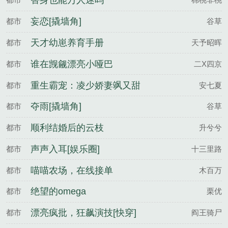
替身也能万人迷吗
妄恋[撬墙角]
都市
谷草
天才幼崽养育手册
都市
天予昭晖
谁在觊觎漂亮小哑巴
都市
二X四京
重生霸宠：凌少娇妻飒又甜
都市
安七夏
夺雨[撬墙角]
都市
谷草
顺利结婚后的云枝
都市
升兮兮
声声入耳[娱乐圈]
都市
十三里路
喵喵农场，在线接单
都市
木百万
绝望的omega
都市
栗优
漂亮疯批，狂飙演技[快穿]
都市
阎王骑尸