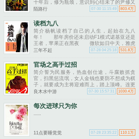
十年后，修为瓶颈，意识到心结未了的尹修又
从星空彼岸的修真界回到了地球。然而，八......
陌路行
07-30 11:15:49
803.4万
读档九八
简介杨帆读档了自己的人生，起始在九八
年！ 那年房价还未启动F1模式诺基亚还是
王者，苹果正在黑夜 微软如日中天，雅虎
最受热捧，日后巨无霸BAT两个没......
三年不起
07-28 04:25:18
531.8万
官场之高手过招
简介誓为民服务，热血创仕途，斗腐败抓贪
官，扫黑惩流氓，女人金钱也要防不想成为棋
子，就要成为主将迎难而上，踏上顶峰。连更
天数的右侧有个加入书架，大家请顺手点一
良木水中游
07-30 15:57:31
1030.4万
下，那个就是收藏。......
每次进球只为你
......
11点要睡觉觉
07-28 23:35:22
110.1万