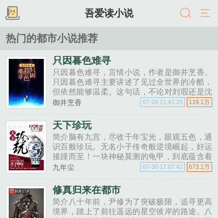
吾爱读小说
热门的都市小说推荐
只因暮色难寻
只因暮色难寻，言情小说，作者是御井烹香。
只因暮色难寻主要讲述了见过全世界的冷酷，
但依然能够温柔。这句话，不论对刘瑕还是沈
钦而言，都可适用！我是个文案废，强行煽情
御井烹香
07-28 21:41:20
119.1万
非常不擅长，这其实就是一个放弃治疗的逗比
的爱情故事，还有心理学推理......
天下珍玩
简介脑有九宫，尽收千年宝光，眼观五色，通
识百般珍玩。无名小子传奇般逆境崛起，好运
接踵而至！一块神秘莫测的龟甲，到底蕴含着
怎样的灵力？古玩江湖波诡云谲，贪欲人心诡
九年尘
07-30 17:07:42
673.1万
诈多变，怎奈我奇术慧眼！无尽宝缘，只在弹
指间。......
修真归来在都市
简介八十年前，尹修为了突破极限，追寻更高
境界，踏上了前往遥远的星空彼岸的路途。八