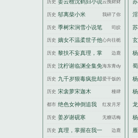
姜云檀沈鹤归小说
苏
历史
云挽财财
昂苏雨蝶全文完整
笔趣阁
邬离柴小米
淫
历史
我碎了你随
版
季树宋涧雪小说笔
苏
历史
司皎
趣阁
嫡女不温柔世子他
玄
历史
心向往栀
超爱孟姝月傅云濯
始
黎扶不妄真理，掌
杨
历史
边鹿
全文完整版
握在我一剑之内百
家
沈柠谢临渊全集免
蜀
历史
海东青dy
度云
费阅读
说
九千岁狠毒疯批却
杨
历史
爱干饭的团
实在美丽谢玉霍寒
宋衾萝宋迦木
杨
历史
橦肆
全文完整版
姨
绝色女神倒追我
龙
都市
红发月牙
杨
姜岁谢砚寒
杨
历史
无糖话梅
真理，掌握在我一
雁
历史
边鹿