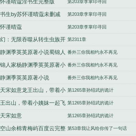
怀谨晴蔻淫书生完整版
第203章李掌印寻回
书生by苏怀谨晴蔻未删减
第203章李掌印寻回
怀谨晴蔻
第203章李掌印寻回
幻：无限吞噬从转生虫族开
第2311章
静渊季英英原著小说蜀锦人
番外三你我相约永不再见
完整版
锦人家杨静渊季英英原著小
番外三你我相约永不再见
笔趣阁
静渊季英英原著小说
番外三你我相约永不再见
天宋如意龙王出山，带着小
第1265章孙绍武的诡计
妹一起飞完整版
王出山，带着小姨妹一起飞
第1265章孙绍武的诡计
天宋如意笔趣阁
天宋如意
第1265章孙绍武的诡计
空山余棉青梅屿百度云完整
第53章我让风给你传了一句话