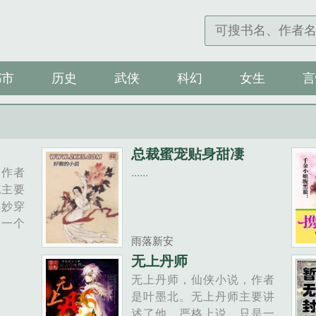
都市
历史
武侠
科幻
女生
言
总裁蜜宠贴身甜凄
，作者
......
妃主要
其妙穿
到一个
地方也
雨落新安
个身负
无上丹师
杀的王
无上丹师，仙侠小说，作者
！还推
是叶墨北。无上丹师主要讲
，她带
述了他，严格上说，只是一