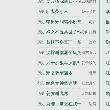
姜云檀沈鹤归小说
长
历史
云挽财财
昂苏雨蝶全文完整
笔趣阁
邬离柴小米
李
历史
我碎了你随
版
怒
季树宋涧雪小说笔
当
历史
司皎
趣阁
婆
嫡女不温柔世子他
半
历史
心向往栀
超爱孟姝月傅云濯
黎扶不妄真理，掌
御
历史
边鹿
全文完整版
握在我一剑之内百
饭
沈柠谢临渊全集免
江
历史
海东青dy
度云
费阅读
三
九千岁狠毒疯批却
江
历史
爱干饭的团
实在美丽谢玉霍寒
宋衾萝宋迦木
江
历史
橦肆
全文完整版
三
绝色女神倒追我
江
都市
红发月牙
姜岁谢砚寒
顾
历史
无糖话梅
宠
真理，掌握在我一
江
历史
边鹿