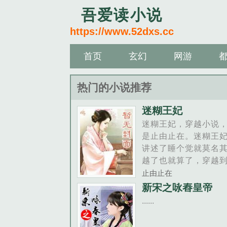
吾爱读小说
https://www.52dxs.cc
首页
玄幻
网游
热门的小说推荐
迷糊王妃
迷糊王妃，穿越小说
是止由止在。迷糊王
讲述了睡个觉就莫名
越了也就算了，穿越
鸟不拉屎没有人烟的
止由止在
就算了，竟然还被一
新宋之咏舂皇帝
重伤半死不活正被追
......
爷强行推倒？！什么
出了人命？！五年后