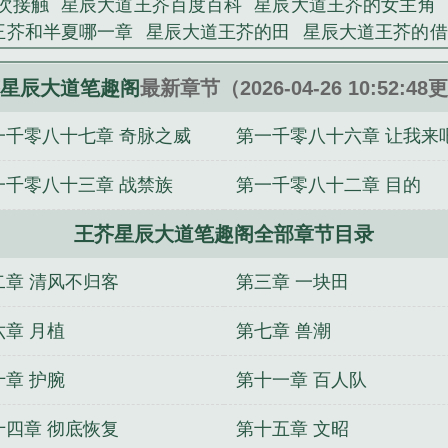
次接触
星辰大道王芥百度百科
星辰大道王芥的女主角
王芥和半夏哪一章
星辰大道王芥的田
星辰大道王芥的借
必反
星辰大道王芥和陆隐的关系
星辰大道王芥介绍
王
大道王芥黄金护腕是谁的
星辰大道王芥百科
星辰大道
星辰大道笔趣阁
最新章节（2026-04-26 10:52:4
一千零八十七章 奇脉之威
第一千零八十六章 让我来
一千零八十三章 战禁族
第一千零八十二章 目的
王芥星辰大道笔趣阁全部章节目录
二章 清风不归客
第三章 一块田
六章 月植
第七章 兽潮
十章 护腕
第十一章 百人队
十四章 彻底恢复
第十五章 文昭