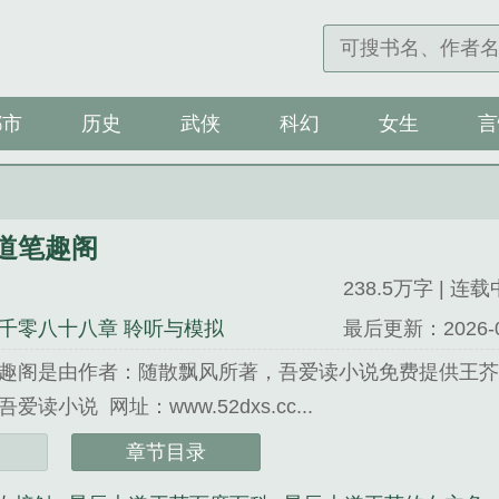
都市
历史
武侠
科幻
女生
言
道笔趣阁
238.5万字 | 连载
千零八十八章 聆听与模拟
最后更新：2026-04-
趣阁是由作者：随散飘风所著，吾爱读小说免费提供王
读小说 网址：www.52dxs.cc...
笔趣阁》是随散飘风精心创作的历史类小说。
章节目录