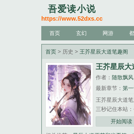
吾爱读小说
https://www.52dxs.cc
首页
玄幻
网游
首页
> 历史 >
王芥星辰大道笔趣阁
王芥星辰大
作者：
随散飘风
最新章节：
第一
王芥星辰大道笔
三秒记住本站：吾爱
《王芥星辰大道
开始阅读