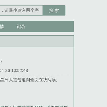
搜 索
情
记录
中
26 10:52:48
芥星辰大道笔趣阁全文在线阅读。