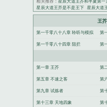
相关推荐：
星辰大道王芥和半夏第一
星辰大道王芥是不是王下
星辰大道
辰大道王芥简介
星辰大道王芥物极
播放王星辰
星辰大道王芥师傅
星辰
王芥
第一千零八十八章 聆听与模拟
第
第一千零八十四章 阻拦
第
第一章 王芥
第
第五章 不速之客
第
第九章 试炼者
第
第十三章 天地四象
第