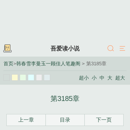
吾爱读小说
首页
>
韩春雪李曼玉一顾佳人笔趣阁
> 第3185章
超小
小
中
大
超大
第3185章
上一章
目录
下一页