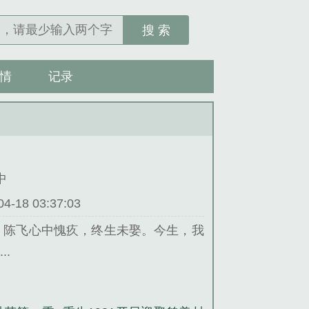
搜 索
情
记录
中
18 03:37:03
，陈飞心中愧疚，终生未娶。今生，我
.