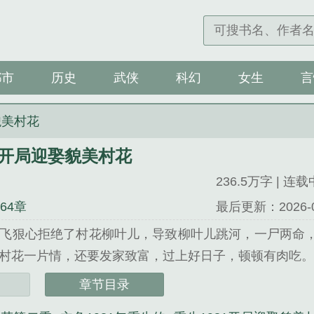
都市
历史
武侠
科幻
女生
言
貌美村花
：开局迎娶貌美村花
236.5万字 | 连载
164章
最后更新：2026-04-
飞狠心拒绝了村花柳叶儿，导致柳叶儿跳河，一尸两命
村花一片情，还要发家致富，过上好日子，顿顿有肉吃。..
：开局迎娶貌美村花》是陈钧精心创作的都市类小说。
章节目录