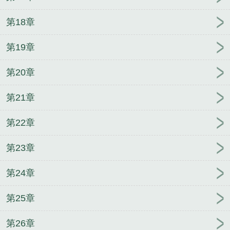
第18章
第19章
第20章
第21章
第22章
第23章
第24章
第25章
第26章