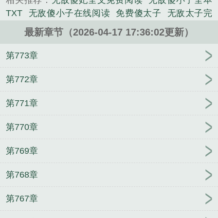
相关推荐：
无敌傻妃全文免费阅读
无敌傻小子全本
TXT
无敌傻小子在线阅读
免费傻太子
无敌太子完
结
傻太子笔趣阁
无敌傻妃
1章傻太子
第一章傻太
最新章节（2026-04-17 17:36:02更新）
子
无敌傻小子全文阅读傻
无敌小傻子
无敌太子笔
趣阁
无敌傻小子全文免费阅读
第1章 傻太子
无敌
第773章
傻妃免费阅读网站
无敌傻小子txt
第一章傻太子是什
么书?
无敌傻小子最新章节免费阅读
无敌傻小子
第
第772章
一章傻太子书名
无敌傻皇子全文阅读
傻子无敌
无
第771章
敌太子爷txt
无敌傻小子全文阅读
无敌傻小子又叫什
么名字
无敌傻皇子
无敌太子爷免费阅读
1章 傻太
第770章
子
第769章
第768章
第767章