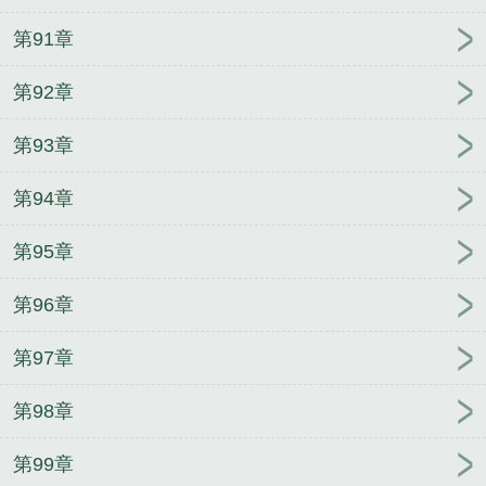
第91章
第92章
第93章
第94章
第95章
第96章
第97章
第98章
第99章