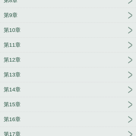
第8章
第9章
第10章
第11章
第12章
第13章
第14章
第15章
第16章
第17章