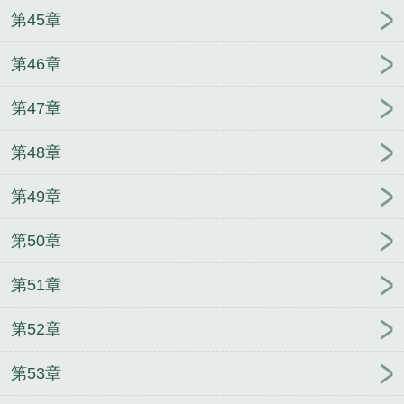
第45章
第46章
第47章
第48章
第49章
第50章
第51章
第52章
第53章