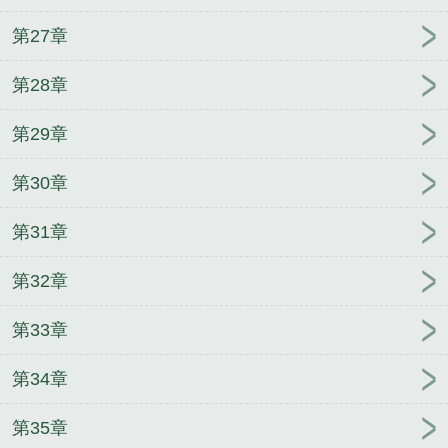
第27章
第28章
第29章
第30章
第31章
第32章
第33章
第34章
第35章