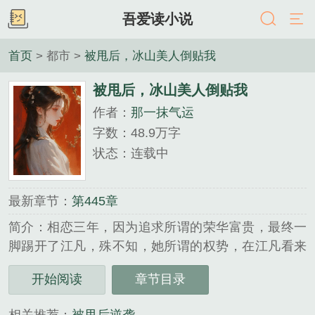
吾爱读小说
首页
> 都市 >
被甩后，冰山美人倒贴我
被甩后，冰山美人倒贴我
作者：
那一抹气运
字数：48.9万字
状态：连载中
最新章节：
第445章
简介：相恋三年，因为追求所谓的荣华富贵，最终一
脚踢开了江凡，殊不知，她所谓的权势，在江凡看来
都是触手可得。...
开始阅读
章节目录
《被甩后，冰山美人倒贴我》是那一抹气运精心创作
的都市类小说。