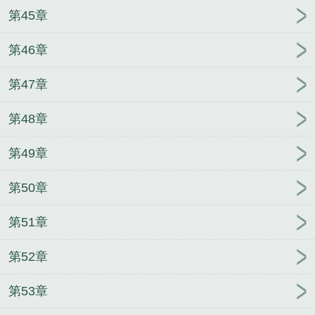
第45章
第46章
第47章
第48章
第49章
第50章
第51章
第52章
第53章