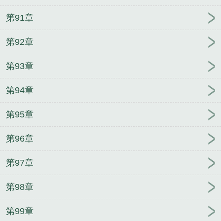
第91章
第92章
第93章
第94章
第95章
第96章
第97章
第98章
第99章