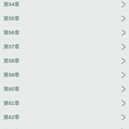
第54章
第55章
第56章
第57章
第58章
第59章
第60章
第61章
第62章