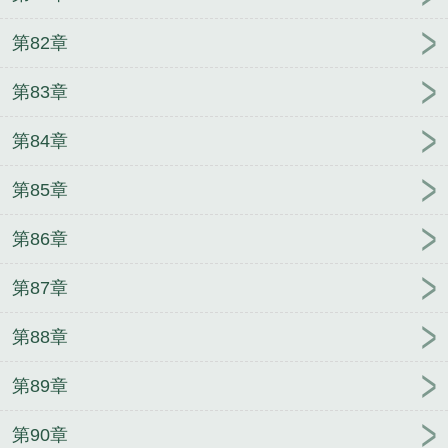
第82章
第83章
第84章
第85章
第86章
第87章
第88章
第89章
第90章