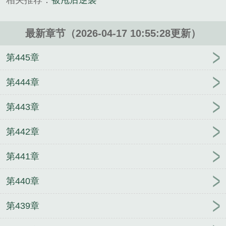
相关推荐：
被甩后逆袭
最新章节（2026-04-17 10:55:28更新）
第445章
第444章
第443章
第442章
第441章
第440章
第439章