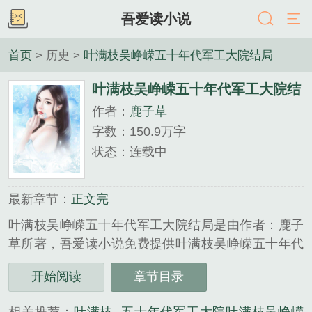
吾爱读小说
首页
> 历史 >
叶满枝吴峥嵘五十年代军工大院结局
叶满枝吴峥嵘五十年代军工大院结
作者：
鹿子草
局
字数：150.9万字
状态：连载中
最新章节：
正文完
叶满枝吴峥嵘五十年代军工大院结局是由作者：鹿子
草所著，吾爱读小说免费提供叶满枝吴峥嵘五十年代
军工大院结局全文在线阅读。
开始阅读
章节目录
三秒记住本站：吾爱读小说 网址：www.52dxs.cc...
《叶满枝吴峥嵘五十年代军工大院结局》是鹿子草精