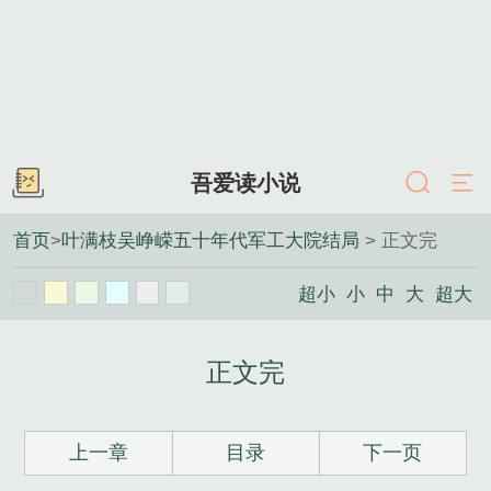
吾爱读小说
首页
>
叶满枝吴峥嵘五十年代军工大院结局
> 正文完
超小
小
中
大
超大
正文完
上一章
目录
下一页