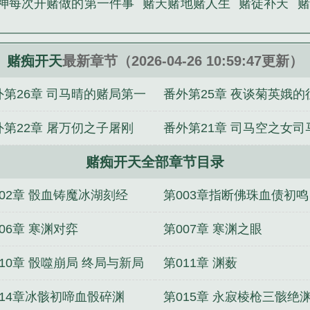
神每次开赌做的第一件事
赌天赌地赌人生
赌徒补天
赌
赌痴开天
最新章节（2026-04-26 10:59:47更新）
外第26章 司马晴的赌局第一
番外第25章 夜谈菊英娥的
交锋
外第22章 屠万仞之子屠刚
番外第21章 司马空之女司
赌痴开天全部章节目录
002章 骰血铸魔冰湖刻经
第003章指断佛珠血债初鸣
06章 寒渊对弈
第007章 寒渊之眼
10章 骰噬崩局 终局与新局
第011章 渊薮
014章冰骸初啼血骰碎渊
第015章 永寂棱枪三骸绝