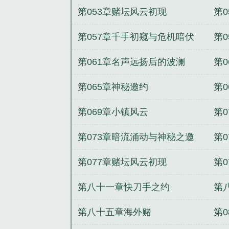
第053章赌坛风云初现
第
第057章千手初窥与危机暗伏
第
第061章名声远扬后的波澜
第
第065章神秘邀约
第
第069章小镇风云
第
第073章暗流涌动与神秘之邀
第
约
第077章赌坛风云初现
第
第八十一章快刀手之约
第
第八十五章海外赌
第