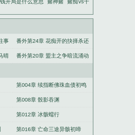
钱开局是什么意思
赌神赌
赌痴vs千
往事
番外第24章 花痴开的抉择杀还
是放
马晴
番外第20章 盟主之争暗流涌动
第004章 续指断佛珠血债初鸣
第008章 骰影吞渊
第012章 冰骸蠕行
渊
第016章 亡命三途异骸初啼