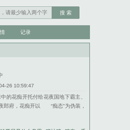
搜 索
情
记录
中
26 10:59:47
褓中的花痴开托付给花夜国地下霸主、
夜郎府，花痴开以 “痴态”为伪装，