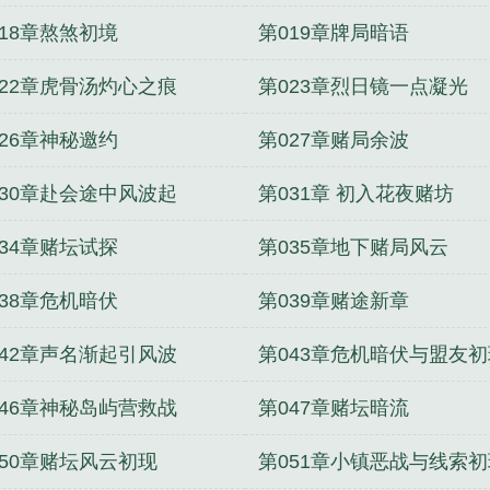
018章熬煞初境
第019章牌局暗语
022章虎骨汤灼心之痕
第023章烈日镜一点凝光
026章神秘邀约
第027章赌局余波
030章赴会途中风波起
第031章 初入花夜赌坊
034章赌坛试探
第035章地下赌局风云
038章危机暗伏
第039章赌途新章
042章声名渐起引风波
第043章危机暗伏与盟友初
046章神秘岛屿营救战
第047章赌坛暗流
050章赌坛风云初现
第051章小镇恶战与线索初