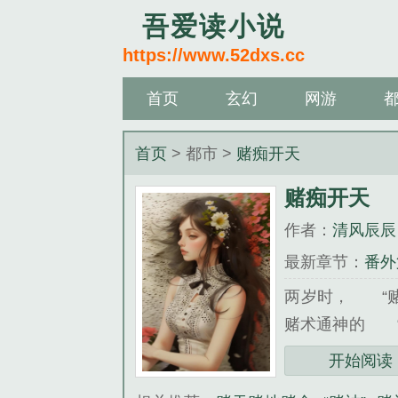
吾爱读小说
https://www.52dxs.cc
首页
玄幻
网游
首页
> 都市 >
赌痴开天
赌痴开天
作者：
清风辰辰
最新章节：
番外
两岁时， “赌
赌术通神的 “
得夜郎…...
开始阅读
《赌痴开天》是