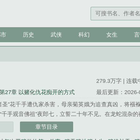
都市
历史
武侠
科幻
女生
言
279.3万字 | 连载
第27章 以赌化仇花痴开的方式
最后更新：2026-04-
圣”花千手遭仇家杀害，母亲菊英娥为追查真凶，将襁
千手观音佛祖”夜郎七，立誓二十年不见。在龙蛇混杂的
章节目录
清风辰辰精心创作的都市类小说。