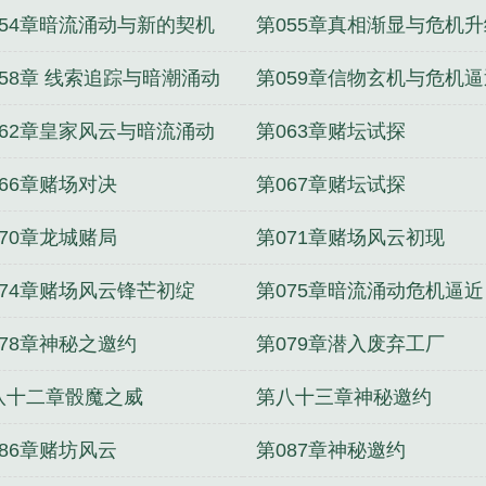
054章暗流涌动与新的契机
第055章真相渐显与危机升
058章 线索追踪与暗潮涌动
第059章信物玄机与危机逼
062章皇家风云与暗流涌动
第063章赌坛试探
066章赌场对决
第067章赌坛试探
070章龙城赌局
第071章赌场风云初现
074章赌场风云锋芒初绽
第075章暗流涌动危机逼近
078章神秘之邀约
第079章潜入废弃工厂
八十二章骰魔之威
第八十三章神秘邀约
086章赌坊风云
第087章神秘邀约