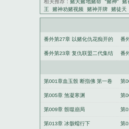
相关推荐：
赌天赌地赌命
“赌神”
赌
王
赌神劝赌视频
赌神开牌
赌徒天
番外第27章 以赌化仇花痴开的
番
方式
次
番外第23章 复仇联盟二代集结
番
第001章血玉骰 断指佛 第一卷
第
遗孤 龙潜
第005章 煞凝寒渊
第0
第009章 骰噬崩局
第0
第013章 冰骸蠕行下
第