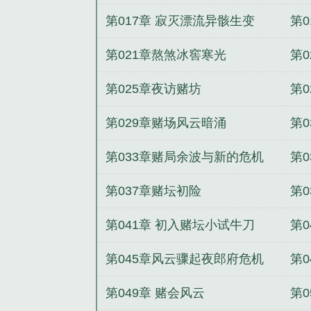
第017章 寂灭漂流异骸生变
第
第021章熬煞冰窖寒光
第
第025章夜访赌坊
第
第029章赌场风云暗涌
第
第033章赌局余波与新的危机
第
第037章赌坛初险
第
第041章 初入赌坛小试牛刀
第
第045章风云骤起夜郎府危机
第
第049章 赌会风云
第