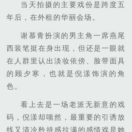
当天拍摄的主要戏份是跨度五
年后，在外租的华丽会场。
谢慕青扮演的男主角一席燕尾
西装笔挺在身出现，但还是一眼就
在人群里认出淡妆依傍、脸带面具
的顾夕寒，也就是倪漾饰演的角
色。
看上去是一场老派无新意的戏
码，倪漾却嗤然，最重要的引诱放
线又清冷矜持感拉满的感情戏是她