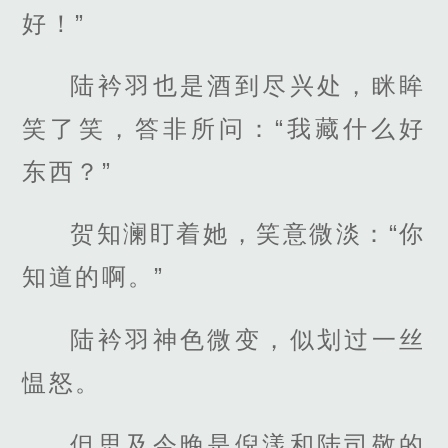
好！”
陆衿羽也是酒到尽兴处，眯眸
笑了笑，答非所问：“我藏什么好
东西？”
贺知澜盯着她，笑意微淡：“你
知道的啊。”
陆衿羽神色微变，似划过一丝
愠怒。
但思及今晚是倪漾和陆司敬的