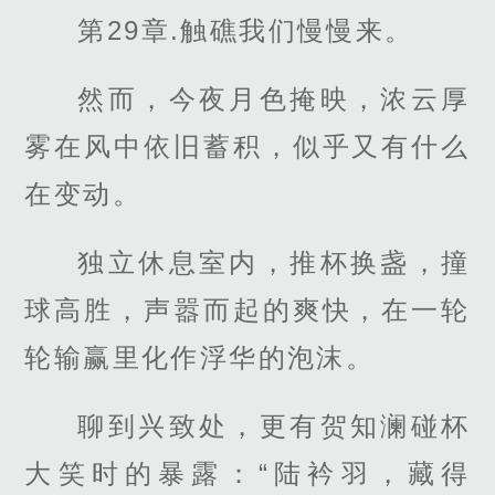
第29章.触礁我们慢慢来。
然而，今夜月色掩映，浓云厚
雾在风中依旧蓄积，似乎又有什么
在变动。
独立休息室内，推杯换盏，撞
球高胜，声嚣而起的爽快，在一轮
轮输赢里化作浮华的泡沫。
聊到兴致处，更有贺知澜碰杯
大笑时的暴露：“陆衿羽，藏得