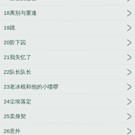
18离别与重逢
19跳
20阶下囚
21我失忆了
22队长队长
23老冰棍和他的小喽啰
24尘埃落定
25卖身契
26意外