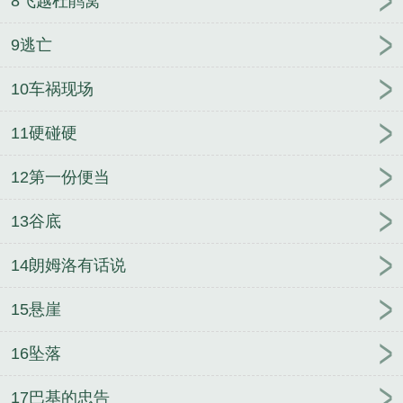
8飞越杜鹃窝
9逃亡
10车祸现场
11硬碰硬
12第一份便当
13谷底
14朗姆洛有话说
15悬崖
16坠落
17巴基的忠告