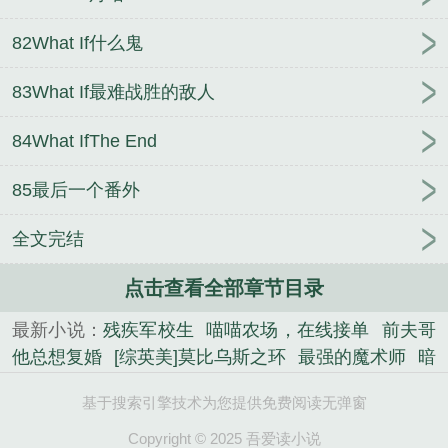
82What If什么鬼
83What If最难战胜的敌人
84What IfThe End
85最后一个番外
全文完结
点击查看全部章节目录
最新小说：
残疾军校生
喵喵农场，在线接单
前夫哥
他总想复婚
[综英美]莫比乌斯之环
最强的魔术师
暗
恋成真
超级大醋精
变成猫猫后被爹系竹马收养了
基于搜索引擎技术为您提供免费阅读无弹窗
九零改嫁初代程序员
老公今天死了吗
心理顾问不可
能被钓[刑侦]
[综英美]养鸟指南
遇蛇
娇气小少爷找
Copyright © 2025 吾爱读小说