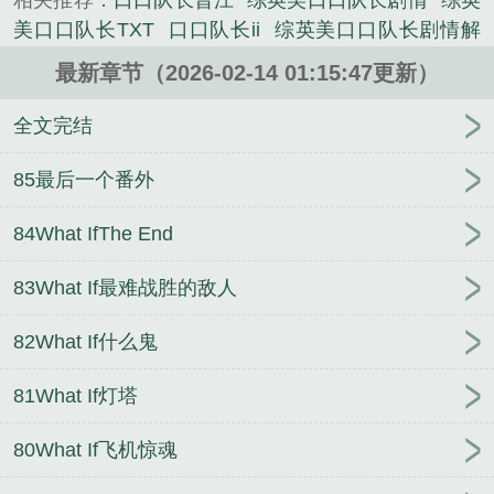
相关推荐：
口口队长晋江
综英美口口队长剧情
综英
《[综英美]口口队长》是羊笔笔羊精心创作的言情类小
美口口队长TXT
口口队长ii
综英美口口队长剧情解
说。
析
口口队长文笔怎么样
最新章节（2026-02-14 01:15:47更新）
全文完结
85最后一个番外
84What IfThe End
83What If最难战胜的敌人
82What If什么鬼
81What If灯塔
80What If飞机惊魂