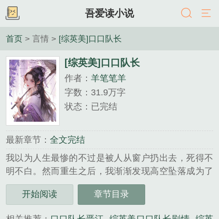
吾爱读小说
首页
> 言情 >
[综英美]口口队长
[综英美]口口队长
作者：
羊笔笔羊
字数：31.9万字
状态：已完结
最新章节：
全文完结
我以为人生最惨的不过是被人从窗户扔出去，死得不
明不白。然而重生之后，我渐渐发现高空坠落成为了
我生活的一部分。第一次见到美队，我被他从三楼打
开始阅读
章节目录
得摔到了二楼；第二次见到美队，我从二楼摔到了大
街上；第三次见到美队……...