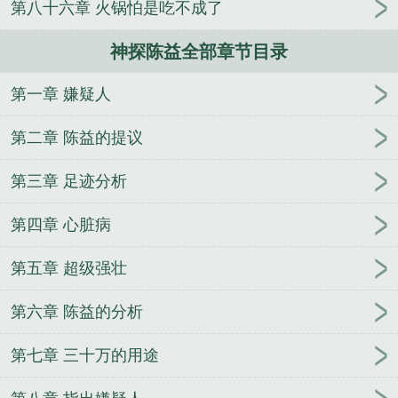
第八十六章 火锅怕是吃不成了
探陈益 百度
神探陈益笔趣阁
神探陈益在线阅读
神
探陈益作者是谁
神探陈益最后结局
神探陈益角色介
神探陈益全部章节目录
绍
神探 获奖
神探陈益地名大全
神探陈益免费听
书
神探陈益电子书TXT
神探陈益有续集吗
神探 演
第一章 嫌疑人
员
神探陈益笔趣阁最新
神探陈益txt
神探陈查理
神探陈益看哭了
神探陈益TXT精校版
神探陈益有声
第二章 陈益的提议
书免费听
神探陈益听书
神探陈益在线阅读免费
神
探陈益 勤奋的关关
神探陈益txt百度
神探陈益百度
第三章 足迹分析
百科
神探陈益人物关系图
神探陈益 阳城是哪里
神
第四章 心脏病
探原型
神探陈益结局
神探陈益在线听书
神探详
解
神探陈益免费阅读
神探陈益TXT奇书网
神探陈
第五章 超级强壮
益中的各个案例
神探陈益无错版
神探都有谁
神探
陈益全文TXT免费
神探陈益 方延军
神探陈益结局是
第六章 陈益的分析
什么
神探陈益电子书
神探陈益人物介绍
神探陈益
陆秋成是好人吗
神探陈益无弹窗
神探陈益 百度百
第七章 三十万的用途
科
神探陈益的女主是谁
神探陈益怎么样
神探电影
原型
神探陈乃宁
神探陈益书评好看吗
神探陈益笔