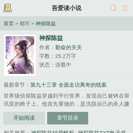
吾爱读小说
首页
> 都市 >
神探陈益
神探陈益
作者：
勤奋的关关
字数：25.2万字
状态：连载中
最新章节：
第九十三章 全面走访离奇的线索
世界级侦探陈益穿越到平行世界，发现自己被铐在审
讯室的椅子上。他首先要做的，是洗脱自己的杀人嫌
疑。离奇古怪的案件，无法言喻的人心。从嫌疑人到
开始阅读
章节目录
刑…...
《神探陈益》是勤奋的关关精心创作的都市类小说。