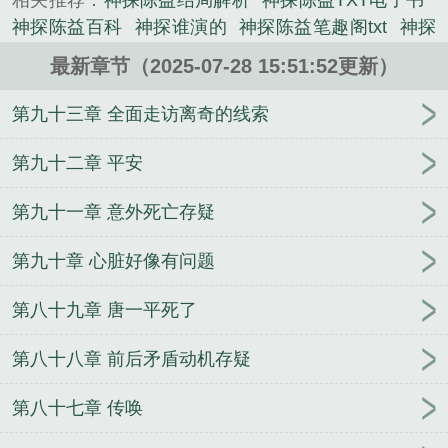
相关推荐：
神探陈益结局解析
神探陈益TXT电子书
神探陈益百科
神探谁演的
神探陈益笔趣阁txt
神探
什么
神探陈益有声
神探陈益和谁在一起了
神探陈
最新章节（2025-07-28 15:51:52更新）
益 笔趣阁
香港电影神探原型
神探陈益最火的案子
神探陈益八零电子书
神探陈益下书网TXT免费
神探
第九十三章 全面走访离奇的线索
陈益大结局是什么
神探陈益顾景峰什么职位
神探陈
益TXT百度
神探陈益无错免费阅读
神探陈益作者别
第九十二章 平安
的作品
神探陈益无防盗
神探陈益笔趣阁在线阅读
第九十一章 意外死亡存疑
神探陈益笔趣阁全文
神探陈益精校版
神探陈益
TXT
神探陈益笔趣阁无弹窗阅读
神探陈益孟毅是
第九十章 心脏好像有问题
谁
神探陈益作者
神探陈益原名叫什么
神探是谁
神探陈益无错
神探陈益阳城是哪里
神探陈益案件列
第八十九章 唐一平死了
表
神探陈益TXT免费
神探陈益大结局
神探陈益免
费阅读全文
神探陈益方延军的身份
神探陈益最后活
第八十八章 前后矛盾动机存疑
下来了吗
神探陈益黑色玫瑰案
歌曲神探
神探陈益
全文阅读
神探陈益在线
神探陈益好看吗
神探陈益
第八十七章 传唤
多少个案件啊
神探陈益类似的
神探陈益有声书
神