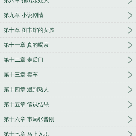
第八章 指出嫌疑人
趣阁无错
神探陈益每个人的结局
神探联盟陈雅婷
神探陈益勤奋的关关
神探的原型
神探陈益笔趣阁免
第九章 小说剧情
费阅读
神探陈益最后的职位
神探陈益的四个女人
第十章 图书馆的女孩
神探陈益全文免费阅读
神探陈益女主
神探陈益百
度
神探陈百祥
神探陈益百科百度
神探陈益 txt
神
第十一章 真的喝茶
探陈益 txt 精校版
神探陈益中孟毅是谁
神探陈益女
主角有几个
神探陈益全本TXT
神探陈益钟离云
神
第十二章 走后门
探 知乎
神探陈益起点中文网
神探陈益父亲
第十三章 卖车
第十四章 遇到熟人
第十五章 笔试结果
第十六章 市局张晋刚
第十七章 马上入职