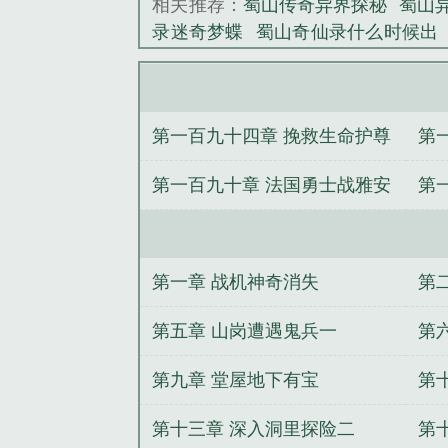
相关推荐：
蜀山传奇异界探秘
蜀山
录迷奇梦蝶
蜀山奇仙录什么时候出
度百科
望古神话之蜀山异闻录
蜀山
山异闻录 流浪的蛤蟆
蜀山奇侠百科
正传-九州异闻录
蜀山奇仙录动画
第一百九十四章 挽救生命护尊
第
传番外篇
蜀山异闻录一望古神话
蜀
严
第一百九十章 法国勇士战雅安
第
山
第一章 战机神奇消失
第
第五章 山岗遭遇鬼兵一
第
第九章 堂屋地下有宝
第
第十三章 深入洞里探险二
第