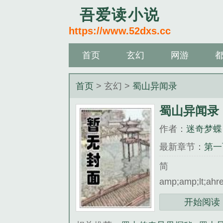
吾爱读小说
https://www.52dxs.cc
首页
玄幻
网游
首页
> 玄幻 >
蜀山异闻录
蜀山异闻录
作者：
迷奇梦蝶
最新章节：
第一
amp;amp;lt;ahr
《蜀山异闻录》
开始阅读