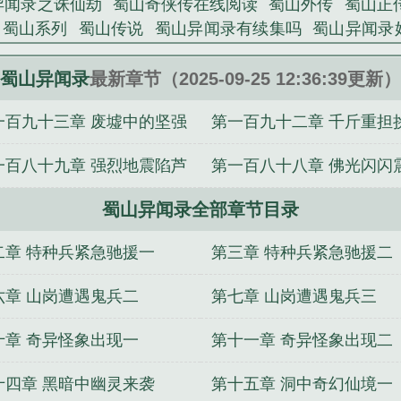
异闻录之诛仙劫
蜀山奇侠传在线阅读
蜀山外传
蜀山正
蜀山系列
蜀山传说
蜀山异闻录有续集吗
蜀山异闻录
奇仙录乌鱼动漫
蜀山异闻录TXT
蜀山传奇百度百科
蜀山异闻录动漫在线播放
蜀山
蜀山异闻录女主
蜀山
蜀山异闻录
最新章节（2025-09-25 12:36:39更新）
蜀山记游戏
九州异闻录蜀山正传
蜀山奇仙录什么时候
一百九十三章 废墟中的坚强
第一百九十二章 千斤重担
山纪传
肩
一百八十九章 强烈地震陷芦
第一百八十八章 佛光闪闪
蜀山异闻录全部章节目录
魅
二章 特种兵紧急驰援一
第三章 特种兵紧急驰援二
六章 山岗遭遇鬼兵二
第七章 山岗遭遇鬼兵三
十章 奇异怪象出现一
第十一章 奇异怪象出现二
十四章 黑暗中幽灵来袭
第十五章 洞中奇幻仙境一