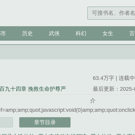
都市
历史
武侠
科幻
女生
言
63.4万字 | 连载中
百九十四章 挽救生命护尊严
最后更新：2025-09-
简
ef=amp;amp;quot;javascript:void(0)amp;amp;quot;oncli
是迷奇梦蝶精心创作的玄幻类小说。
章节目录