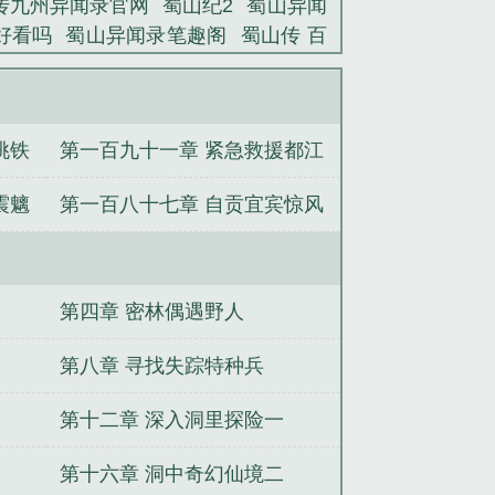
传九州异闻录官网
蜀山纪2
蜀山异闻
好看吗
蜀山异闻录笔趣阁
蜀山传 百
蜀山异闻录百度百科
蜀山异闻录txt
蜀
异闻录诛仙结最新章节更新时间
蜀山
上映
蜀山之路
蜀山异闻录动漫
蜀山
挑铁
第一百九十一章 紧急救援都江
堰
震魑
第一百八十七章 自贡宜宾惊风
雷
第四章 密林偶遇野人
第八章 寻找失踪特种兵
第十二章 深入洞里探险一
第十六章 洞中奇幻仙境二