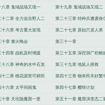
十八章 鬼域战场又现一
第十九章 鬼域战场又现二
二十二章 全力追击野人二
第二十三章 特种兵遭袭身
二十六章 考古重大发现
第二十七章 原始穴居人类
三十章 篝火晚会
第三十一章
三十四章 战机及时增援
第三十五章 深挖洞广积粮
代
三十八章 神奇的水中石龙
第三十九章 地鼠人搭救
四十二章 桃花源里可耕田
第四十三章 物阜民丰好繁
四十六章 太平间闹鬼
第四十七章 樱咲计划
五十章 天坑隐魔窟一更
第五十一章 魔窟演变态二