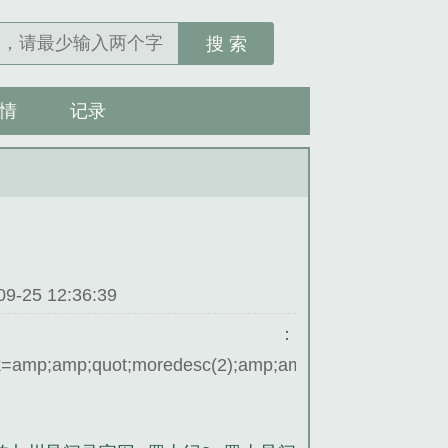
搜 索
情
记录
25 12:36:39
介：
ck=amp;amp;quot;moredesc(2);amp;amp;quot;amp;amp;gt;a