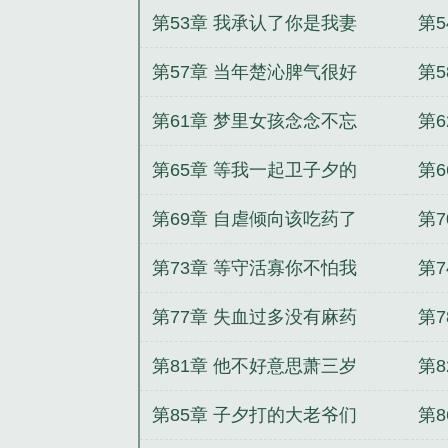
第53章 我承认了你是我妻
第
第57章 当年楚沁脾气很好
第
第61章 梦里女孩念念不忘
第
第65章 等我一起卫子夕的
第
第69章 自虐倾向该吃药了
第
第73章 等守活寡你不怕我
第
第77章 失血过多没有麻药
第
第81章 他不好意思萧三岁
第
第85章 子夕打的大老爷们
第