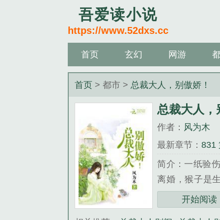
吾爱读小说
https://www.52dxs.cc
首页
玄幻
网游
首页
> 都市 >
总裁大人，别傲娇！
总裁大人，
作者：
风为木
最新章节：
83
简介：一纸验伤
离婚，猴子是生
寒：“好……下
开始阅读
夕懵：“不是生