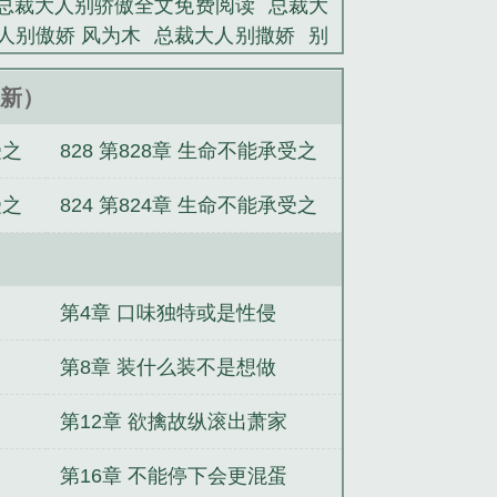
总裁大人别骄傲全文免费阅读
总裁大
人别傲娇 风为木
总裁大人别撒娇
别
阅读全文
总裁大人别心急免费阅读
阅读全文
总裁大人别傲娇最新章节 风
4更新）
别傲娇漫画
总裁大人别傲娇厉南铖
受之
828 第828章 生命不能承受之
免费阅读
总裁大人别太宠
轻8
受之
824 第824章 生命不能承受之
轻4
第4章 口味独特或是性侵
第8章 装什么装不是想做
第12章 欲擒故纵滚出萧家
第16章 不能停下会更混蛋