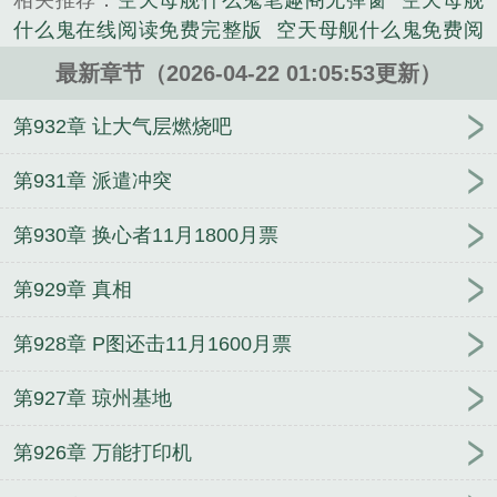
相关推荐：
空天母舰什么鬼笔趣阁无弹窗
空天母舰
的武侠类小说。
什么鬼在线阅读免费完整版
空天母舰什么鬼免费阅
读
说好的民企空天母舰什么鬼无防盗
空天母舰什么
最新章节（2026-04-22 01:05:53更新）
鬼在线阅读
空天母舰什么鬼全文免费阅读
说好的民
企空天母舰什么鬼笔趣阁
空天母舰什么鬼全文免费
第932章 让大气层燃烧吧
阅读软件
空天母舰百度百科
空天母舰什么鬼原著
空天母舰什么鬼阅读
空天母舰什么鬼精校版免费
空
第931章 派遣冲突
天母舰什么鬼全本免费
空天母舰什么鬼免费全文阅
第930章 换心者11月1800月票
读5200
空天母舰什么鬼最新章节在线阅读
空天母舰
什么鬼全集txt免费
空天母舰什么鬼八月
空天母舰什
第929章 真相
么鬼最新章节笔趣阁
空天母舰什么鬼全本完结免费
空天母舰什么鬼在线
空天母舰什么鬼无弹窗阅读
空
第928章 P图还击11月1600月票
天母舰什么鬼TXT免费
空天母舰什么鬼全本
空天母
舰什么鬼笔趣阁免费阅读
空天母舰真的会有吗
空天
第927章 琼州基地
母舰的视频
空天母舰什么鬼最新章节
说好的民企空
天母舰什么鬼泡泡中文
空天母舰什么鬼
空天母舰什
第926章 万能打印机
么鬼无错版
空天母舰归海军
空天母舰什么鬼txt全文