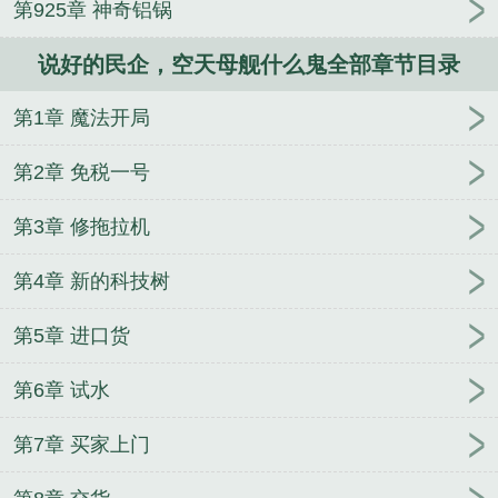
第925章 神奇铝锅
免费阅读
空天母舰什么鬼无弹窗笔趣阁
空天母舰什
么鬼奇书网
空天母舰什么鬼在线无弹窗
空天母舰什
说好的民企，空天母舰什么鬼全部章节目录
么鬼手打无错字版
空天母舰什么鬼全文在线
空天母
舰与航天母舰的区别
空天母舰什么鬼笔趣阁最新
空
第1章 魔法开局
天母舰什么鬼笔趣阁
空天母舰成真震惊全世界
空天
母舰什么鬼笔趣阁最新章节TXT
空天母舰什么鬼红酒
第2章 免税一号
花
空天母舰什么鬼电子书
空天母舰有用吗
空天母
舰什么鬼笔趣阁txt
空天母舰什么鬼 笔趣阁
空天母
第3章 修拖拉机
舰什么鬼顶点中文
空天母舰什么时候能出来
空天母
第4章 新的科技树
舰什么鬼 无防盗
空天母舰什么鬼最新章节免费
空
天母舰什么鬼免费阅读无弹窗
空天母舰什么鬼百度
第5章 进口货
空天母舰是什么
空天母舰什么鬼123读书网
空天母
舰什么鬼免费阅读软件
空天母舰什么鬼无删减版在
第6章 试水
线阅读
空天母舰什么鬼无弹窗
空天母舰什么鬼完结
免费
空天母舰什么鬼免费
空天母舰什么鬼无弹窗最
第7章 买家上门
新章节
空天母舰什么鬼笔趣阁最新章节
空天母舰百
科
空天母舰什么鬼完整版免费
空天母舰什么鬼笔趣