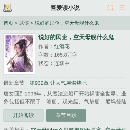
吾爱读小说
首页
> 武侠 >
说好的民企，空天母舰什么鬼
说好的民企，空天母舰什么鬼
作者：
红酒花
字数：165.8万字
状态：连载中
最新章节：
第932章 让大气层燃烧吧
唐文回到1996年，从魔法造船厂开始祸害全世界。业
务包括但不限于：渔船、观光艇、气垫船、船坞登陆
舰、两栖攻击舰、导弹巡洋舰、武库战列舰、航母、
开始阅读
章节目录
核…...
《说好的民企，空天母舰什么鬼》是红酒花精心创作