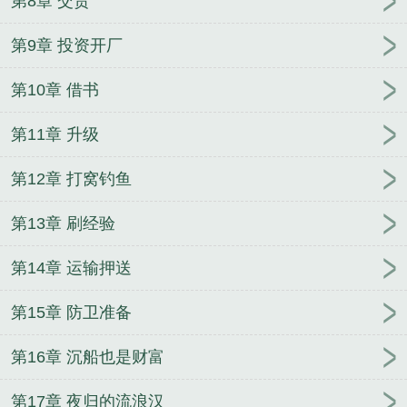
第8章 交货
阁在线
空天母舰什么鬼第三中文网
空天母舰简介
空天航空母舰
空天母舰什么鬼最新
空天母舰什么鬼
第9章 投资开厂
红酒花-sit
空天母舰中国有吗
空天母舰城镇震惊全
第10章 借书
世界
空天母舰百年以后能造出来吗
空天母舰什么鬼
全文
空天母舰什么鬼在线阅读免费
空天母舰有多
第11章 升级
大
空天母舰什么鬼笔趣阁手机版
说好的民企空天母
舰什么鬼
空天母舰什么鬼无弹窗免费
空天航母有用
第12章 打窝钓鱼
吗
空天母舰什么鬼笔趣阁5200
空天母舰什么鬼笔趣
阁无错版
空天母舰计划
空天母舰什么鬼全文免费
第13章 刷经验
空天母舰什么鬼txt
空天母舰图片
空天母舰什么鬼最
新章节更新
说好的民企
空天母舰什么鬼笔趣阁免费
第14章 运输押送
阅读无弹窗
空天母舰什么鬼大文学
空天母舰造价
第15章 防卫准备
空天母舰的样子
空天母舰什么鬼TXT
空天母舰什么
鬼精校版
空天母舰什么鬼笔趣阁无弹窗最新章节
第16章 沉船也是财富
第17章 夜归的流浪汉