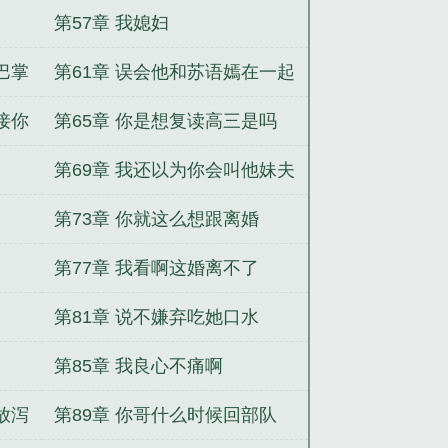
第57章 我媳妇
巴掌
第61章 误会他和苏语嫣在一起
了
接你
第65章 你是想复读高三是吗
第69章 我还以为你会叫他妹夫
呢
第73章 你就这么想跟离婚
第77章 我看啊这婚离不了
第81章 说不嫌弃吃她口水
第85章 我良心不痛啊
放泻
第89章 你哥什么时候回部队