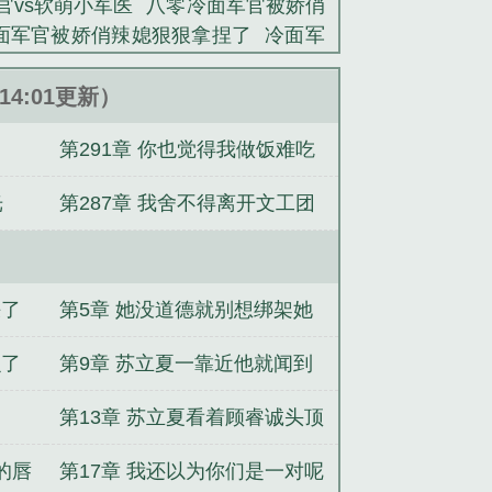
官vs软萌小军医
八零冷面军官被娇俏
遇到被混混欺负的貌美女同志。女同志
面军官被娇俏辣媳狠狠拿捏了
冷面军
上了夫妻，他谨记身份，不敢越雷池一
八零冷面军官被娇俏辣媳狠狠拿捏全文
那女同志？...
:14:01更新）
情类小说。
第291章 你也觉得我做饭难吃
光
第287章 我舍不得离开文工团
决了
第5章 她没道德就别想绑架她
么了
第9章 苏立夏一靠近他就闻到
了一股清幽的香味
第13章 苏立夏看着顾睿诚头顶
那绿帽子
的唇
第17章 我还以为你们是一对呢