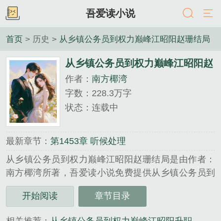
吾爱读小说
首页
> 历史 >
从乡镇公务员到权力巅峰江昭阳赵珊结局
从乡镇公务员到权力巅峰江昭阳赵
作者：
南方椰湾
珊结局
字数：228.3万字
状态：连载中
最新章节：
第1453章 听候处理
从乡镇公务员到权力巅峰江昭阳赵珊结局是由作者：
南方椰湾所著，吾爱读小说免费提供从乡镇公务员到
权力巅峰江昭阳赵珊结局全文在线阅读。
开始阅读
章节目录
三秒记住本站：吾爱读小说 网址：www.52dxs.cc...
《从乡镇公务员到权力巅峰江昭阳赵珊结局》是南方