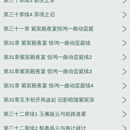
第三十章续3 新生之章
第三十章续4 异境之召
第三十一章 紫宸殿夜宴惊鸿一曲动蛮庭
第31章 紫宸殿夜宴 惊鸿一曲动蛮庭续
第31章紫宸殿夜宴 惊鸿一曲动蛮庭续2
第31章紫宸殿夜宴 惊鸿一曲动蛮庭续3
第31章 紫宸殿夜宴 惊鸿一曲动蛮庭续4
第32章互市初开风波起 旧影暗随紫宸深
第三十二章续1 玉佩疑云与前路迷雾
第三十二章续2 祭典风云与将计就计