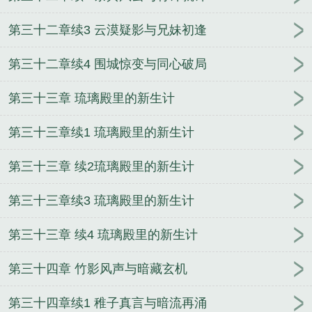
第三十二章续3 云漠疑影与兄妹初逢
第三十二章续4 围城惊变与同心破局
第三十三章 琉璃殿里的新生计
第三十三章续1 琉璃殿里的新生计
第三十三章 续2琉璃殿里的新生计
第三十三章续3 琉璃殿里的新生计
第三十三章 续4 琉璃殿里的新生计
第三十四章 竹影风声与暗藏玄机
第三十四章续1 稚子真言与暗流再涌