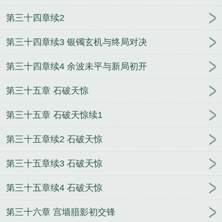
第三十四章续2
第三十四章续3 银镯玄机与终局对决
第三十四章续4 余波未平与新局初开
第三十五章 石破天惊
第三十五章 石破天惊续1
第三十五章续2 石破天惊
第三十五章续3 石破天惊
第三十五章续4 石破天惊
第三十六章 宫墙腤影初交锋