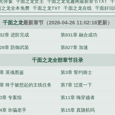
无弹窗
千面之龙女主
千面之龙笔趣阁最新章节TXT
千
面之龙全本免费
千面之龙TXT
千面之龙在线
千面好玩
龙免费阅读软件
电影千面之王
千面之龙 笔趣阁
千面之
龙免费阅读
千面galgame攻略
千面之龙最新
千面之龙T
千面之龙
最新章节（2026-04-26 11:02:18更新）
面之龙精校版
千面之龙在线阅读免费
千面之龙笔趣阁
32章 进阶完成
第831章 融合成功
龙笔趣阁最新
千面之龙无错
千面之龙百度百科
千面
全文免费阅读软件
千面be
千面之龙最新章节免费
千面
28章 防御武装
第827章 加速
版
千面之龙全文TXT
千面之龙无删减版在线阅读
千面
龙免费全文阅读5200
千面之龙笔趣阁txt
千面之龙全文
千面之龙全部章节目录
选项
千面之龙全文免费阅读
千面之龙百科
千面之龙
之龙在线阅读免费完整版
千面之龙第三中文网
千面之龙
2章 英魂图鉴
第3章 誓约骑士
免费
千面之龙全本完结免费
千面之龙笔趣阁手机版
千
费
千面之龙在线阅读
千面之龙笔趣阁在线
千面之龙
6章 终于被想起的主线任务
第7章 过渡一下
字版
千面之神为什么放过艾丽娅
0章 专案组
第11章 嗨穿越者
4章 诈骗老手
第15章 真随机吗