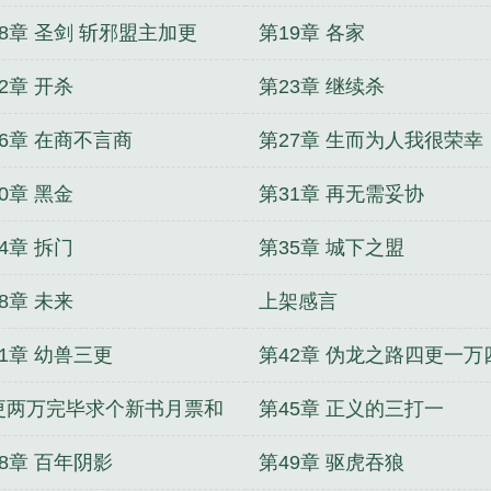
18章 圣剑 斩邪盟主加更
第19章 各家
2章 开杀
第23章 继续杀
26章 在商不言商
第27章 生而为人我很荣幸
0章 黑金
第31章 再无需妥协
4章 拆门
第35章 城下之盟
8章 未来
上架感言
1章 幼兽三更
第42章 伪龙之路四更一万
更两万完毕求个新书月票和
第45章 正义的三打一
阅
8章 百年阴影
第49章 驱虎吞狼