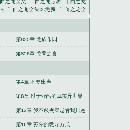
面之龙全文
千面之龙原著
千面之龙
吗
千面之龙全集txt免费
千面之龙全
龙无弹窗
千面之王演员表
千面之龙
XT免费
千面之龙全文免费
千面之神
无弹窗最新章节
千面之龙123读书网
第830章 龙族乐园
之龙奇书网
千面剧情
千面之龙最新章
之龙无弹窗阅读
千面之龙完结免费
第826章 龙孽之食
之龙txt
千面之城
千面之龙完整版免
在线
千面之龙顶点中文
千面之龙免
笔趣阁免费阅读
千面之龙笔趣阁无弹
最新章节在线阅读
千面之龙笔趣阁最
第4章 不要出声
面之神乐队
千面之龙笔趣阁5200
千
笔趣阁无错
千面galgame成就
千面之
第8章 过于残酷的真实异世界
盟主加更
第12章 我不歧视穿越者我只是
讨厌李恩肃
第16章 苏尔的教导方式