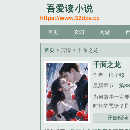
吾爱读小说
https://www.52dxs.cc
首页
玄幻
网游
首页
> 言情 >
千面之龙
千面之龙
作者：
柿子鲸
最新章节：
第8
为何故事一定
时代的恶徒？是
小丑，…...
开始阅读
《千面之龙》是