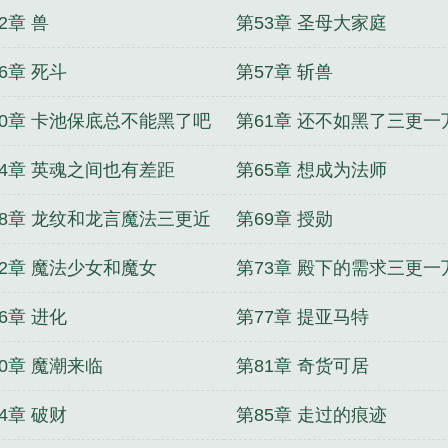
2章 兽
第53章 圣母大家庭
6章 死斗
第57章 斩兽
60章 卡池保底总不能黑了吧
第61章 还不如黑了三更一
64章 英魂之间也有差距
第65章 想成为法师
68章 龙纹和龙言魔法三更近
第69章 授勋
求月票
72章 魔法少女和魔女
第73章 殿下的需求三更一
6章 进化
第77章 提亚马特
0章 魔潮来临
第81章 奇货可居
4章 破财
第85章 走过的痕迹