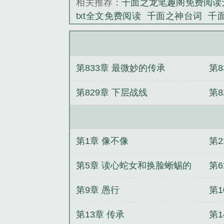
相关推荐：
千面之龙笔趣阁免费阅读
txt全文免费阅读
千面之神台词
千
本
千面之龙无错版笔趣阁
千面之
最新章节笔趣阁
千面飞龙
千面之
的化身
千面之龙免费阅读无弹窗
千
第833章 最微妙的传承
第8
千面之龙阅读
千面之龙百度
千面之
节更新
千面之龙无错版
千面之龙
第829章 下层战线
第8
千面dlc
千面ai
千面之龙笔趣阁无错
费
千面之龙原著叫什么名字
千面之
费
千面之龙笔趣阁
千面之王
千面
窗
千面之龙无弹窗最新章节
千面
第1章 像不像
第
新章节
千面之神
千面之龙精校版
面之龙最新章节
千面之龙无弹窗免
第5章 读心蛇女和换脸蜥蜴的
第
龙无弹窗笔趣阁
千面之龙手打无错
爬虫类婚约
第9章 愚行
第1
第13章 传承
第1