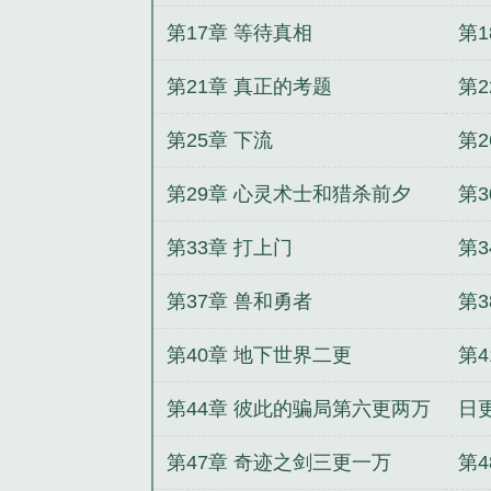
第17章 等待真相
第
第21章 真正的考题
第2
第25章 下流
第
第29章 心灵术士和猎杀前夕
第3
第33章 打上门
第3
第37章 兽和勇者
第3
第40章 地下世界二更
第4
第44章 彼此的骗局第六更两万
日
完成
订
第47章 奇迹之剑三更一万
第4