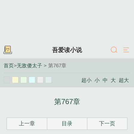
吾爱读小说
首页
>
无敌傻太子
> 第767章
超小
小
中
大
超大
第767章
上一章
目录
下一页