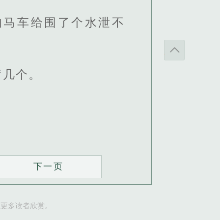
的马车给围了个水泄不
庸几个。
下一页
让更多读者欣赏。