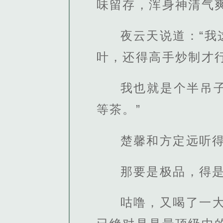
味留存，浑身神清气
夜云天说道：“
叶，还得高手炒制才
我也就是个半吊
等茶。”
楚馨和方定远听
那要是极品，得
咕噜，又喝了一