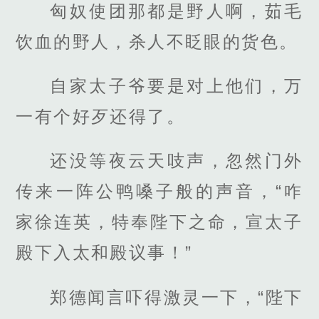
匈奴使团那都是野人啊，茹毛
饮血的野人，杀人不眨眼的货色。
自家太子爷要是对上他们，万
一有个好歹还得了。
还没等夜云天吱声，忽然门外
传来一阵公鸭嗓子般的声音，“咋
家徐连英，特奉陛下之命，宣太子
殿下入太和殿议事！”
郑德闻言吓得激灵一下，“陛下