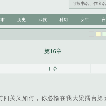
都市
历史
武侠
科幻
女生
言
第16章
目录
了前四关又如何，你必输在我大梁擂台第