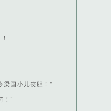
了！
令梁国小儿丧胆！”
劳！”