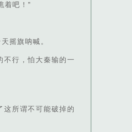
瞧着吧！”
云天摇旗呐喊。
的不行，怕大秦输的一
！
了这所谓不可能破掉的