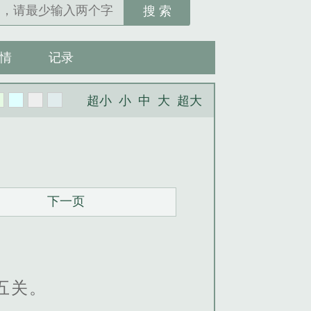
搜 索
情
记录
超小
小
中
大
超大
下一页
五关。