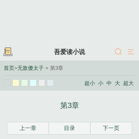
吾爱读小说
首页
>
无敌傻太子
> 第3章
超小
小
中
大
超大
第3章
上一章
目录
下一页