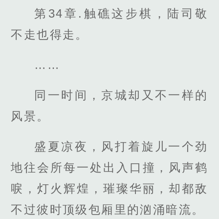
第34章.触礁这步棋，陆司敬
不走也得走。
……
同一时间，京城却又不一样的
风景。
盛夏凉夜，风打着旋儿一个劲
地往会所每一处出入口撞，风声鹤
唳，灯火辉煌，璀璨华丽，却都敌
不过彼时顶级包厢里的汹涌暗流。