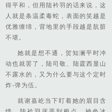
得平和，但用陆衿羽的话来说，这
人就是条温柔毒蛇，表面的笑越是
优雅缠绵，背地里的手段越是肮脏
不堪。
她就是想不通，贺知澜平时冲
动也就罢了，陆司敬、陆霆西显山
不露水的，又为什么要与这个定时
炸-弹为伍。
就谢嘉屹当下盯着她的眉目含
情，陆衿羽厌恶到极点，神色冰