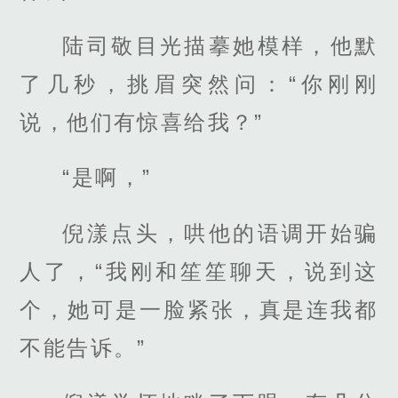
陆司敬目光描摹她模样，他默
了几秒，挑眉突然问：“你刚刚
说，他们有惊喜给我？”
“是啊，”
倪漾点头，哄他的语调开始骗
人了，“我刚和笙笙聊天，说到这
个，她可是一脸紧张，真是连我都
不能告诉。”