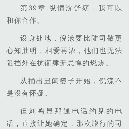
第39章.纵情沈舒窈，我可以
和你合作。
设身处地，倪漾要比陆司敬更
心知肚明，相爱再浓，他们也无法
阻挡外在抗衡肆无忌惮的燃烧。
从捅出丑闻篓子开始，倪漾不
是没有怀疑。
但刘鸣显那通电话约见的电
话，直接让她确定，那次旅行的司