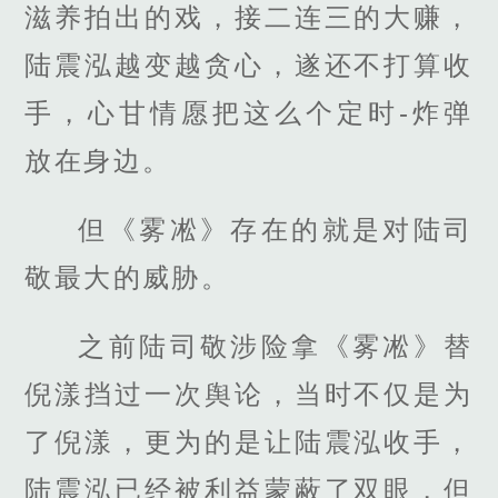
滋养拍出的戏，接二连三的大赚，
陆震泓越变越贪心，遂还不打算收
手，心甘情愿把这么个定时-炸弹
放在身边。
但《雾凇》存在的就是对陆司
敬最大的威胁。
之前陆司敬涉险拿《雾凇》替
倪漾挡过一次舆论，当时不仅是为
了倪漾，更为的是让陆震泓收手，
陆震泓已经被利益蒙蔽了双眼，但