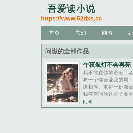
吾爱读小说
https://www.52dxs.cc
首页
玄幻
网游
问潆的全部作品
午夜航灯不会再亮
我不敢在佛前说谎，
布一个你会爱我的局
缘相伴。求得一份姻
我笑着问他这辈子要
手里了，会不会后悔
问潆
是搂紧我，呼吸熨烫
心，像瞒天苍穹普度
光耀。何其有幸，被
服？万丈红尘下，名