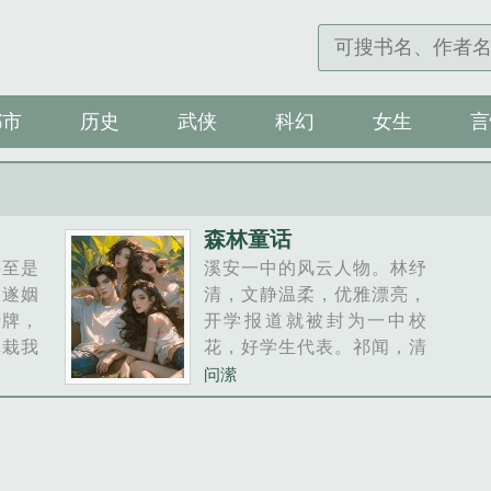
都市
历史
武侠
科幻
女生
言
森林童话
甚至是
溪安一中的风云人物。林纾
。遂姻
清，文静温柔，优雅漂亮，
缘牌，
开学报道就被封为一中校
真栽我
花，好学生代表。祁闻，清
？他只
傲冷淡，散漫无度，有传曾
问潆
住我的
是蝉联奥赛冠军的绩优生，
而下的
但低调到销声匿迹了好几
你收
年。八竿子打不着的两个
利漂
人，在祁闻转学来的第一周