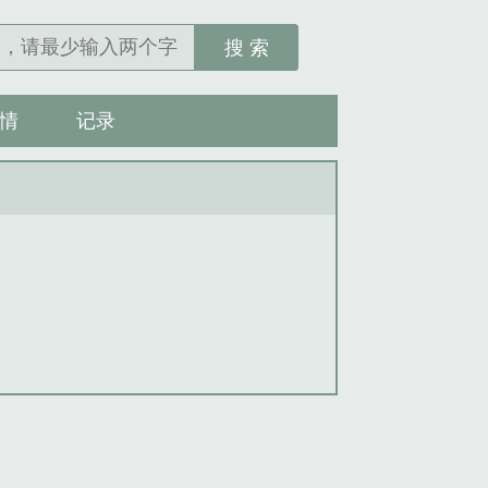
搜 索
情
记录